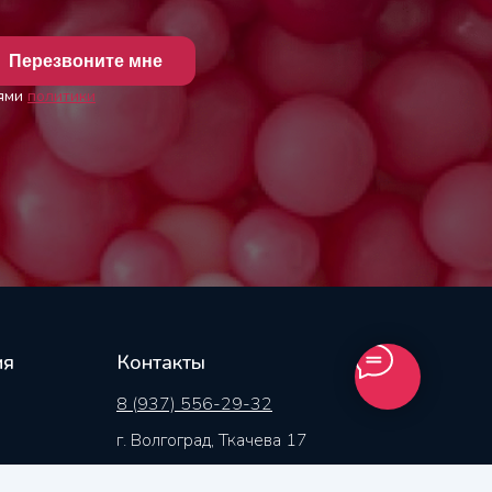
Перезвоните мне
иями
политики
ия
Контакты
8 (937) 556-29-32
г. Волгоград, Ткачева 17
плата
г. Камышин, Пролетарская 24А