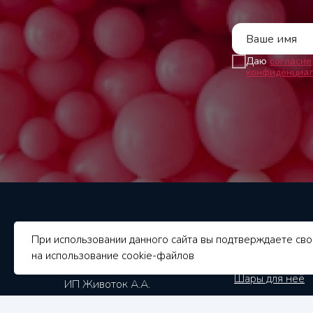
Даю
согласие
конфиденциал
Каталог
При использовании данного сайта вы подтверждаете сво
на использование cookie-файлов
Шары для дете
Шары для неё
ИП Животок А.А.
Шары для него
ОГРН 310345319000027