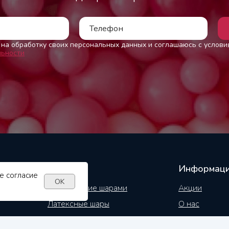
на обработку своих персональных данных и соглашаюсь с услов
ьности
Информац
е согласие
OK
й
Оформление шарами
Акции
Латексные шары
О нас
Фольгированные шары
Доставка и О