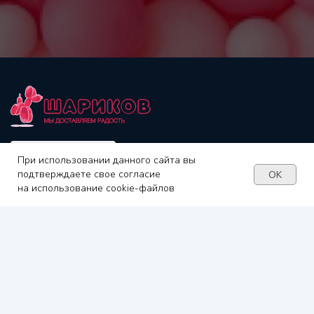
При использовании данного сайта вы
подтверждаете свое согласие
OK
на использование cookie-файлов
Каталог
Шары для детей
Оформление
шарами
Шары для неё
Латексные шары
Шары для него
Фольгированные
Шары на выписку
шары
Шары на гендер
Шары Bubbles
пати
Товары для