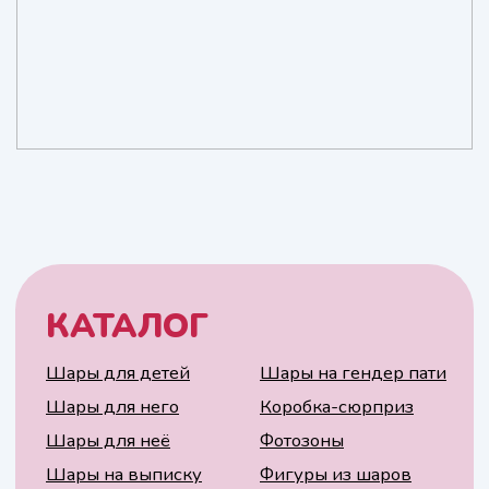
шары
Пиротехника и
хлопушки
Шары Bubbles
Спецэффекты
НЕ НАШЛИ
ЧТО ИСКАЛИ?
Заполните заявку, мы Вам
перезвоним и подберем
варианты!