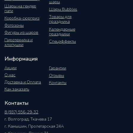
шары
Шары на гендер
Шары Bubbles
пати
Товары для
Коробка-сюрприз
праздника
Фотозоны
Календарные
Фигуры из шаров
праздники
Пиротехника и
Спецэффекты
хлопушки
Информация
Акции
Гарантии
О нас
Отзывы
Доставка и Оплата
Контакты
Как заказать
Контакты
8 (937) 556-29-32
г. Волгоград, Ткачева 17
г. Камышин, Пролетарская 24А