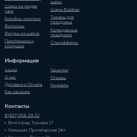
шары
Шары на гендер
Шары Bubbles
пати
Товары для
Коробка-сюрприз
праздника
Фотозоны
Календарные
Фигуры из шаров
праздники
Пиротехника и
Спецэффекты
хлопушки
Информация
Акции
Гарантии
О нас
Отзывы
Доставка и Оплата
Контакты
Как заказать
Контакты
8 (937) 556-29-32
г. Волгоград, Ткачева 17
г. Камышин, Пролетарская 24А