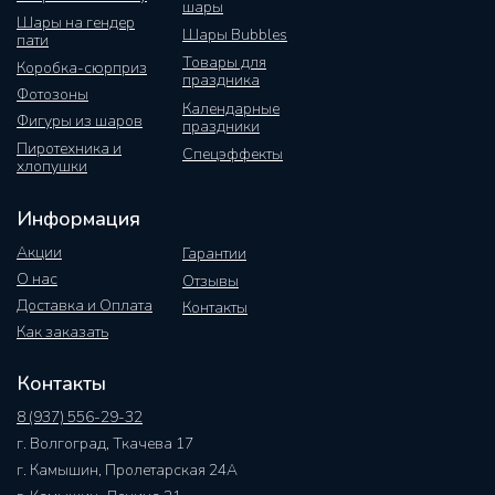
шары
Шары на гендер
Шары Bubbles
пати
Товары для
Коробка-сюрприз
праздника
Фотозоны
Календарные
Фигуры из шаров
праздники
Пиротехника и
Спецэффекты
хлопушки
Информация
Акции
Гарантии
О нас
Отзывы
Доставка и Оплата
Контакты
Как заказать
Контакты
8 (937) 556-29-32
г. Волгоград, Ткачева 17
г. Камышин, Пролетарская 24А