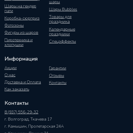
шары
Шары на гендер
Шары Bubbles
пати
Товары для
Коробка-сюрприз
праздника
Фотозоны
Календарные
Фигуры из шаров
праздники
Пиротехника и
Спецэффекты
хлопушки
Информация
Акции
Гарантии
О нас
Отзывы
Доставка и Оплата
Контакты
Как заказать
Контакты
8 (937) 556-29-32
г. Волгоград, Ткачева 17
г. Камышин, Пролетарская 24А