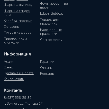
Фольгированные
Шары на выписку
шары
Шары на гендер
Шары Bubbles
пати
Товары для
Коробка-сюрприз
праздника
Фотозоны
Календарные
Фигуры из шаров
праздники
Пиротехника и
Спецэффекты
хлопушки
Информация
Акции
Гарантии
О нас
Отзывы
Доставка и Оплата
Контакты
Как заказать
Контакты
8 (937) 556-29-32
г. Волгоград, Ткачева 17