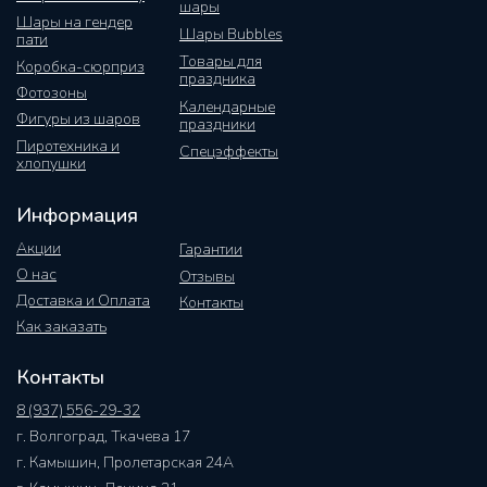
шары
Шары на гендер
Шары Bubbles
пати
Товары для
Коробка-сюрприз
праздника
Фотозоны
Календарные
Фигуры из шаров
праздники
Пиротехника и
Спецэффекты
хлопушки
Информация
Акции
Гарантии
О нас
Отзывы
Доставка и Оплата
Контакты
Как заказать
Контакты
8 (937) 556-29-32
г. Волгоград, Ткачева 17
г. Камышин, Пролетарская 24А