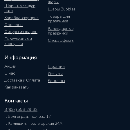
шары
Шары на гендер
Шары Bubbles
пати
Товары для
Коробка-сюрприз
праздника
Фотозоны
Календарные
Фигуры из шаров
праздники
Пиротехника и
Спецэффекты
хлопушки
Информация
Акции
Гарантии
О нас
Отзывы
Доставка и Оплата
Контакты
Как заказать
Контакты
8 (937) 556-29-32
г. Волгоград, Ткачева 17
г. Камышин, Пролетарская 24А