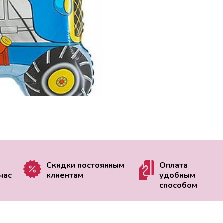
Скидки постоянным
Оплата
час
клиентам
удобным
способом