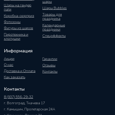
шары
Шары на гендер
Шары Bubbles
пати
Товары для
Коробка-сюрприз
праздника
Фотозоны
Календарные
Фигуры из шаров
праздники
Пиротехника и
Спецэффекты
хлопушки
Информация
Акции
Гарантии
О нас
Отзывы
Доставка и Оплата
Контакты
Как заказать
Контакты
8 (937) 556-29-32
г. Волгоград, Ткачева 17
г. Камышин, Пролетарская 24А