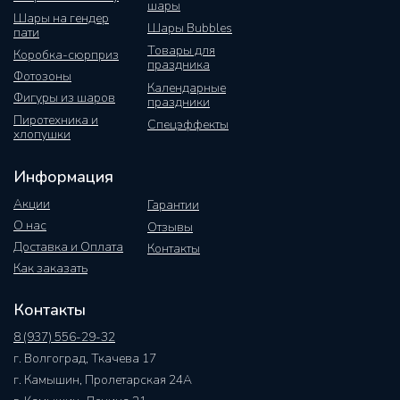
шары
Шары на гендер
Шары Bubbles
пати
Товары для
Коробка-сюрприз
праздника
Фотозоны
Календарные
Фигуры из шаров
праздники
Пиротехника и
Спецэффекты
хлопушки
Информация
Акции
Гарантии
О нас
Отзывы
Доставка и Оплата
Контакты
Как заказать
Контакты
8 (937) 556-29-32
г. Волгоград, Ткачева 17
г. Камышин, Пролетарская 24А