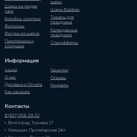
шары
Шары на гендер
Шары Bubbles
пати
Товары для
Коробка-сюрприз
праздника
Фотозоны
Календарные
Фигуры из шаров
праздники
Пиротехника и
Спецэффекты
хлопушки
Информация
Акции
Гарантии
О нас
Отзывы
Доставка и Оплата
Контакты
Как заказать
Контакты
8 (937) 556-29-32
г. Волгоград, Ткачева 17
г. Камышин, Пролетарская 24А