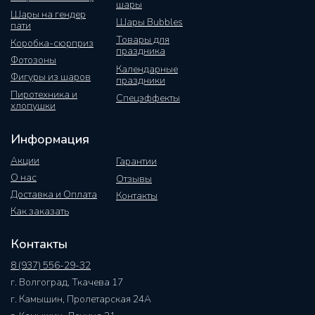
шары
Шары на гендер
Шары Bubbles
пати
Товары для
Коробка-сюрприз
праздника
Фотозоны
Календарные
Фигуры из шаров
праздники
Пиротехника и
Спецэффекты
хлопушки
Информация
Акции
Гарантии
О нас
Отзывы
Доставка и Оплата
Контакты
Как заказать
Контакты
8 (937) 556-29-32
г. Волгоград, Ткачева 17
г. Камышин, Пролетарская 24А