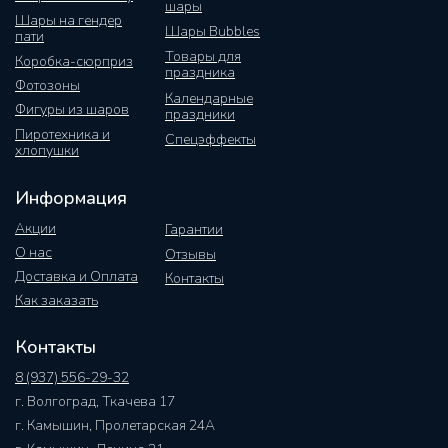
шары
Шары на гендер
Шары Bubbles
пати
Товары для
Коробка-сюрприз
праздника
Фотозоны
Календарные
Фигуры из шаров
праздники
Пиротехника и
Спецэффекты
хлопушки
Информация
Акции
Гарантии
О нас
Отзывы
Доставка и Оплата
Контакты
Как заказать
Контакты
8 (937) 556-29-32
г. Волгоград, Ткачева 17
г. Камышин, Пролетарская 24А