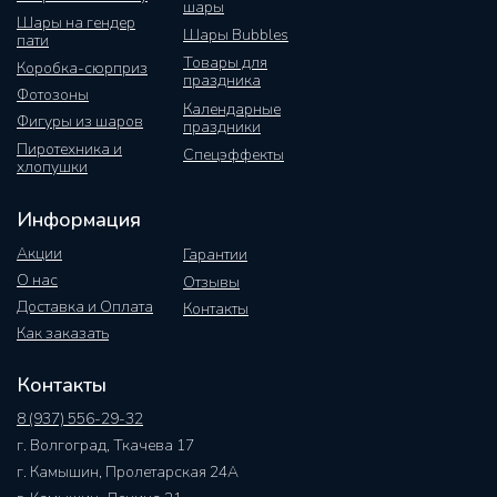
шары
Шары на гендер
Шары Bubbles
пати
Товары для
Коробка-сюрприз
праздника
Фотозоны
Календарные
Фигуры из шаров
праздники
Пиротехника и
Спецэффекты
хлопушки
Информация
Акции
Гарантии
О нас
Отзывы
Доставка и Оплата
Контакты
Как заказать
Контакты
8 (937) 556-29-32
г. Волгоград, Ткачева 17
г. Камышин, Пролетарская 24А