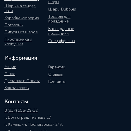
шары
Шары на гендер
Шары Bubbles
пати
Товары для
Коробка-сюрприз
праздника
Фотозоны
Календарные
Фигуры из шаров
праздники
Пиротехника и
Спецэффекты
хлопушки
Информация
Акции
Гарантии
О нас
Отзывы
Доставка и Оплата
Контакты
Как заказать
Контакты
8 (937) 556-29-32
г. Волгоград, Ткачева 17
г. Камышин, Пролетарская 24А