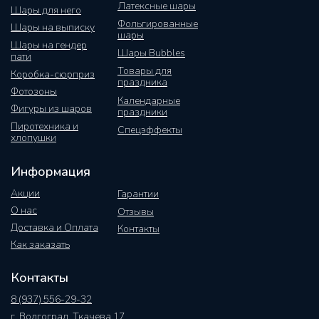
Латексные шары
Шары для него
Фольгированные
Шары на выписку
шары
Шары на гендер
Шары Bubbles
пати
Товары для
Коробка-сюрприз
праздника
Фотозоны
Календарные
Фигуры из шаров
праздники
Пиротехника и
Спецэффекты
хлопушки
Информация
Акции
Гарантии
О нас
Отзывы
Доставка и Оплата
Контакты
Как заказать
Контакты
8 (937) 556-29-32
г. Волгоград, Ткачева 17