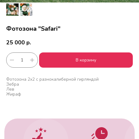
Фотозона "Safari"
25 000
р.
В корзину
Работаем с 2010 года
Срочная доставка
за
1час
Фотозона 2х2 с разнокалиберной гирляндой
Зебра
Лев
Жираф
Скидки постоянным
Оплата удобным
клиентам
способом
Гарантия качества
Фото перед
доставкой