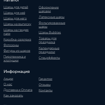
Каталог
Шары для детей
Оформление
шарами
Шары для неё
Латексные шары
Шары для него
Фольгированные
Шары на выписку
шары
Шары на гендер
Шары Bubbles
пати
Товары для
Коробка-сюрприз
праздника
Фотозоны
Календарные
Фигуры из шаров
праздники
Пиротехника и
Спецэффекты
хлопушки
Информация
Акции
Гарантии
О нас
Отзывы
Доставка и Оплата
Контакты
Как заказать