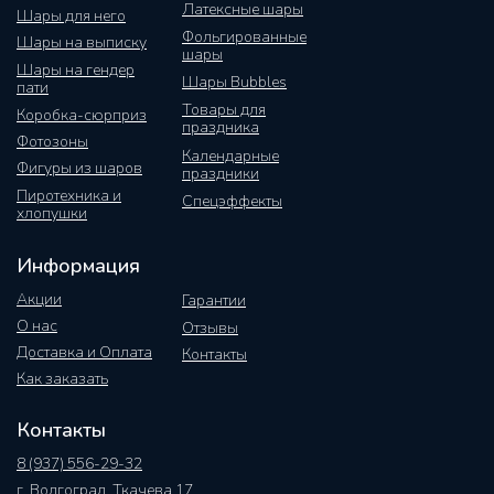
Латексные шары
Шары для него
Фольгированные
Шары на выписку
шары
Шары на гендер
Шары Bubbles
пати
Товары для
Коробка-сюрприз
праздника
Фотозоны
Календарные
Фигуры из шаров
праздники
Пиротехника и
Спецэффекты
хлопушки
Информация
Акции
Гарантии
О нас
Отзывы
Доставка и Оплата
Контакты
Как заказать
Контакты
8 (937) 556-29-32
г. Волгоград, Ткачева 17