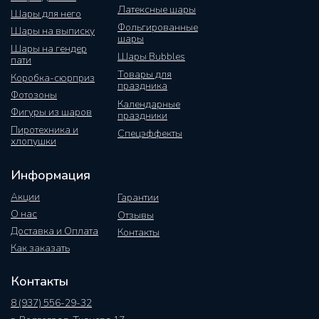
Латексные шары
Шары для него
Фольгированные
Шары на выписку
шары
Шары на гендер
Шары Bubbles
пати
Товары для
Коробка-сюрприз
праздника
Фотозоны
Календарные
Фигуры из шаров
праздники
Пиротехника и
Спецэффекты
хлопушки
Информация
Акции
Гарантии
О нас
Отзывы
Доставка и Оплата
Контакты
Как заказать
Контакты
8 (937) 556-29-32