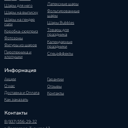
Латексные шары
Шары для него
Фольгированные
Шары на выписку
шары
Шары на гендер
Шары Bubbles
пати
Товары для
Коробка-сюрприз
праздника
Фотозоны
Календарные
Фигуры из шаров
праздники
Пиротехника и
Спецэффекты
хлопушки
Информация
Акции
Гарантии
О нас
Отзывы
Доставка и Оплата
Контакты
Как заказать
Контакты
8 (937) 556-29-32