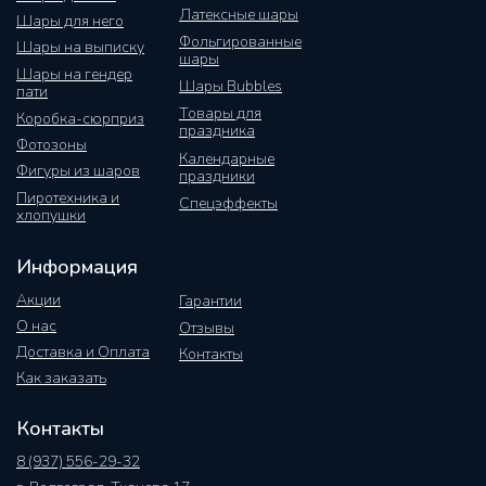
Латексные шары
Шары для него
Фольгированные
Шары на выписку
шары
Шары на гендер
Шары Bubbles
пати
Товары для
Коробка-сюрприз
праздника
Фотозоны
Календарные
Фигуры из шаров
праздники
Пиротехника и
Спецэффекты
хлопушки
Информация
Акции
Гарантии
О нас
Отзывы
Доставка и Оплата
Контакты
Как заказать
Контакты
8 (937) 556-29-32