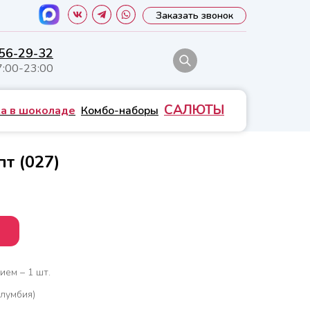
Заказать звонок
556-29-32
7:00-23:00
САЛЮТЫ
а в шоколаде
Комбо-наборы
т (027)
ием – 1 шт.
лумбия)