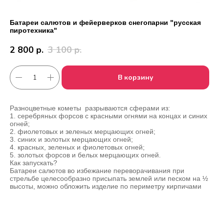
Батареи салютов и фейерверков снегопарни "русская
пиротехника"
2 800
р.
3 100
р.
В корзину
Разноцветные кометы разрываются сферами из:
1. серебряных форсов с красными огнями на концах и синих
огней;
2. фиолетовых и зеленых мерцающих огней;
Работаем с 2010 года
Срочная доставка
3. синих и золотых мерцающих огней;
за
1час
4. красных, зеленых и фиолетовых огней;
5. золотых форсов и белых мерцающих огней.
Как запускать?
Батареи салютов во избежание переворачивания при
Скидки постоянным
Оплата удобным
стрельбе целесообразно присыпать землей или песком на ½
клиентам
способом
высоты, можно обложить изделие по периметру кирпичами