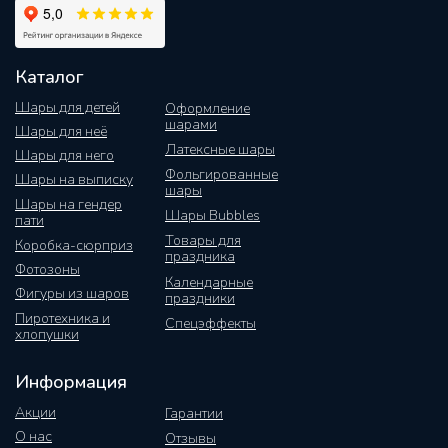
Каталог
Шары для детей
Оформление
шарами
Шары для неё
Латексные шары
Шары для него
Фольгированные
Шары на выписку
шары
Шары на гендер
Шары Bubbles
пати
Товары для
Коробка-сюрприз
праздника
Фотозоны
Календарные
Фигуры из шаров
праздники
Пиротехника и
Спецэффекты
хлопушки
Информация
Акции
Гарантии
О нас
Отзывы