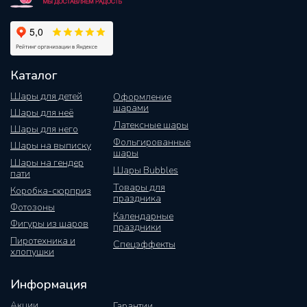
Каталог
Шары для детей
Оформление
шарами
Шары для неё
Латексные шары
Шары для него
Фольгированные
Шары на выписку
шары
Шары на гендер
Шары Bubbles
пати
Товары для
Коробка-сюрприз
праздника
Фотозоны
Календарные
Фигуры из шаров
праздники
Пиротехника и
Спецэффекты
хлопушки
Информация
Акции
Гарантии