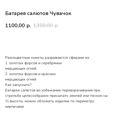
Батарея салютов Чувачок
1100,00
р.
1350,00
р.
В корзину
Разноцветные кометы разрываются сферами из:
1. золотых форсов и серебряных
мерцающих огней;
2. золотых форсов и красных
Работаем с 2010 года
Срочная доставка
мерцающих огней.
за
1час
Как запускать?
Батареи салютов во избежание переворачивания при
стрельбе целесообразно присыпать землей или песком на
Скидки постоянным
Оплата удобным
½ высоты, можно обложить изделие по периметру
клиентам
способом
кирпичами.