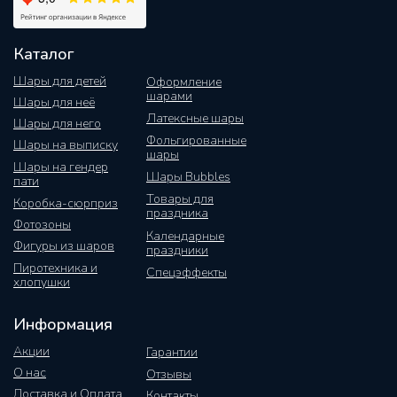
Каталог
Шары для детей
Оформление
шарами
Шары для неё
Латексные шары
Шары для него
Фольгированные
Шары на выписку
шары
Шары на гендер
Шары Bubbles
пати
Товары для
Коробка-сюрприз
праздника
Фотозоны
Календарные
Фигуры из шаров
праздники
Пиротехника и
Спецэффекты
хлопушки
Информация
Акции
Гарантии
О нас
Отзывы
Доставка и Оплата
Контакты