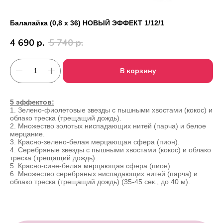
Балалайка (0,8 х 36) НОВЫЙ ЭФФЕКТ 1/12/1
4 690
р.
5 740
р.
В корзину
5 эффектов:
1. Зелено-фиолетовые звезды с пышными хвостами (кокос) и
облако треска (трещащий дождь).
2. Множество золотых ниспадающих нитей (парча) и белое
Работаем с 2010 года
Срочная доставка
мерцание.
за
1час
3. Красно-зелено-белая мерцающая сфера (пион).
4. Серебряные звезды с пышными хвостами (кокос) и облако
треска (трещащий дождь).
5. Красно-сине-белая мерцающая сфера (пион).
6. Множество серебряных ниспадающих нитей (парча) и
Скидки постоянным
Оплата удобным
облако треска (трещащий дождь) (35-45 сек., до 40 м).
клиентам
способом
Гарантия качества
Фото перед