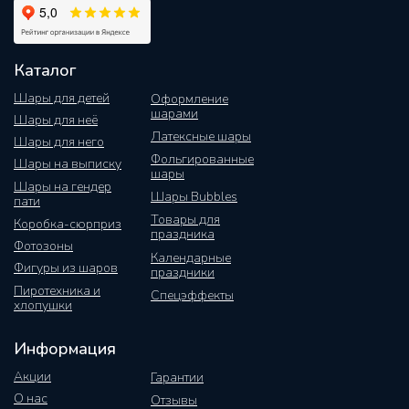
Каталог
Шары для детей
Оформление
шарами
Шары для неё
Латексные шары
Шары для него
Фольгированные
Шары на выписку
шары
Шары на гендер
Шары Bubbles
пати
Товары для
Коробка-сюрприз
праздника
Фотозоны
Календарные
Фигуры из шаров
праздники
Пиротехника и
Спецэффекты
хлопушки
Информация
Акции
Гарантии
О нас
Отзывы