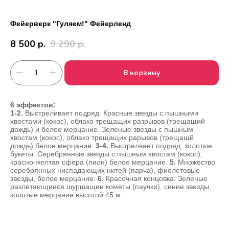
Фейерверк "Гуляем!" Фейерленд
8 500
р.
9 290
р.
В корзину
6 эффектов:
1-2.
Выстреливает подряд: Красные звезды с пышными
хвостами (кокос), облако трещащих разрывов (трещащий
дождь) и белое мерцание. Зеленые звезды с пышным
хвостам (кокос), облако трещащих рарывов (трещащй
Работаем с 2010 года
Срочная доставка
дождь) белое мерцание.
3-4.
Выстрелвает подряд: золотые
за
1час
букеты. Серебрянные звезды с пышным хвостам (кокос),
красно-желтая сфера (пион) белое мерцание.
5.
Множество
серебрянных ниспадающих нитей (парча), фиолетовые
звезды, белое мерцание.
6.
Красочная концовка: Зеленые
Скидки постоянным
Оплата удобным
разлетающиеся шуршащие кометы (паучки), синие звезды,
клиентам
способом
золотые мерцание высотой 45 м.