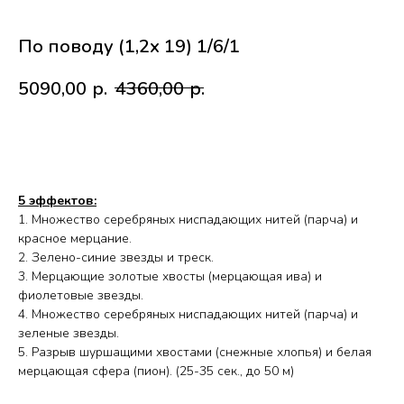
По поводу (1,2х 19) 1/6/1
5090,00
р.
4360,00
р.
В корзину
5 эффектов:
1. Множество серебряных ниспадающих нитей (парча) и
красное мерцание.
2. Зелено-синие звезды и треск.
Работаем с 2010 года
Срочная доставка
3. Мерцающие золотые хвосты (мерцающая ива) и
за
1час
фиолетовые звезды.
4. Множество серебряных ниспадающих нитей (парча) и
зеленые звезды.
Скидки постоянным
Оплата удобным
5. Разрыв шуршащими хвостами (снежные хлопья) и белая
клиентам
способом
мерцающая сфера (пион). (25-35 сек., до 50 м)