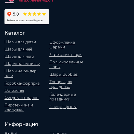
Каталог
Шары для детей
Оформление
шарами
Шары для неё
Латексные шары
Шары для него
Фольгированные
Шары на выписку
шары
Шары на гендер
Шары Bubbles
пати
Товары для
Коробка-сюрприз
праздника
Фотозоны
Календарные
Фигуры из шаров
праздники
Пиротехника и
Спецэффекты
хлопушки
Информация
Акции
Гарантии