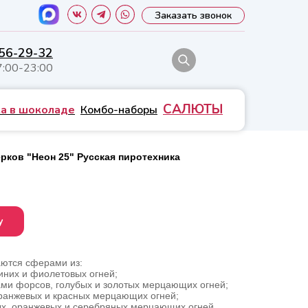
Заказать звонок
556-29-32
7:00-23:00
САЛЮТЫ
а в шоколаде
Комбо-наборы
рков "Неон 25" Русская пиротехника
у
ются сферами из:
синих и фиолетовых огней;
ами форсов, голубых и золотых мерцающих огней;
оранжевых и красных мерцающих огней;
ых, оранжевых и серебряных мерцающих огней.