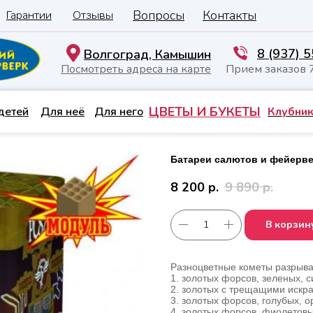
Вопросы
Контакты
Гарантии
Отзывы
8 (937) 
Волгоград, Камышин
Посмотреть адреса на карте
Прием заказов 
ЦВЕТЫ И БУКЕТЫ
детей
Для неё
Для него
Клубник
Батареи салютов и фейерве
8 200
р.
9 890
р.
В корзин
Разноцветные кометы разрыва
1. золотых форсов, зеленых, 
2. золотых с трещащими искр
3. золотых форсов, голубых, 
4. золотых форсов, фиолетов