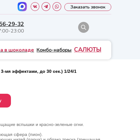
Заказать звонок
556-29-32
7:00-23:00
САЛЮТЫ
а в шоколаде
Комбо-наборы
3-мя эффектами, до 30 сек.) 1/24/1
у
ещащие вспышки и красно-зеленые огни.
ающая сфера (пион).
ающих нитей (парча) и облако треска (трещащая