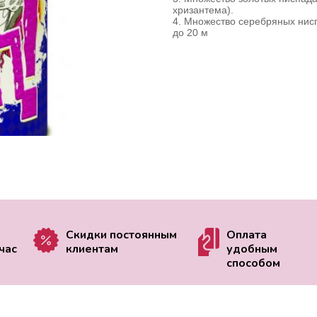
хризантема).
4. Множество серебряных нисп
до 20 м
Скидки постоянным
Оплата
час
клиентам
удобным
способом