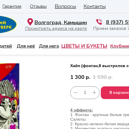
Вопросы
Контакты
Гарантии
Отзывы
8 (937) 
Волгоград, Камышин
Посмотреть адреса на карте
Прием заказов 
ЦВЕТЫ И БУКЕТЫ
детей
Для неё
Для него
Клубник
Хайп (фонтан,8 выстрелов с 
1 300
р.
1 590
р.
В корзин
4 эффекта:
1. Фонтан - крупные белые тр
Салюты:
2. Красно-зелено-белая мерц
3. Множество золотых ниспад