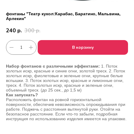
фонтаны "Театр кукол:Карабас, Баратино, Мальвина,
Арлекин"
240
р.
300
р.
В корзину
Набор фонтанов с различными эффектами:
1. Поток
золотых искр, красные и синие огни, золотой треск. 2. Поток
золотых искр, фиолетовые и зеленые огни, крупные белые
вспышки. 3. Поток золотых искр, красные и лимонные огни,
треск. 4. Поток золотых искр, красные и зеленые огни,
Работаем с 2010 года
Срочная доставка
объемный треск. (до 25 сек., до 1,5 м)
за
1час
Как запускать?
Расположить фонтан на ровной горизонтальной
поверхности, обеспечив невозможность опрокидывания при
работе. Поджечь с расстояния вытянутой руки. Отойти на
безопасное расстояние. Если что-то забыли, подробная
Скидки постоянным
Оплата удобным
инструкция по использованию изделия имеется на упаковке.
клиентам
способом