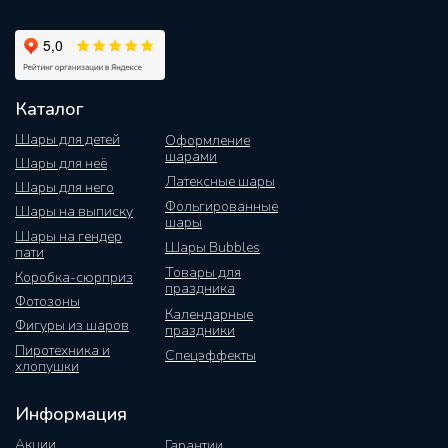
Каталог
Шары для детей
Оформление
шарами
Шары для неё
Латексные шары
Шары для него
Фольгированные
Шары на выписку
шары
Шары на гендер
Шары Bubbles
пати
Товары для
Коробка-сюрприз
праздника
Фотозоны
Календарные
Фигуры из шаров
праздники
Пиротехника и
Спецэффекты
хлопушки
Информация
Акции
Гарантии