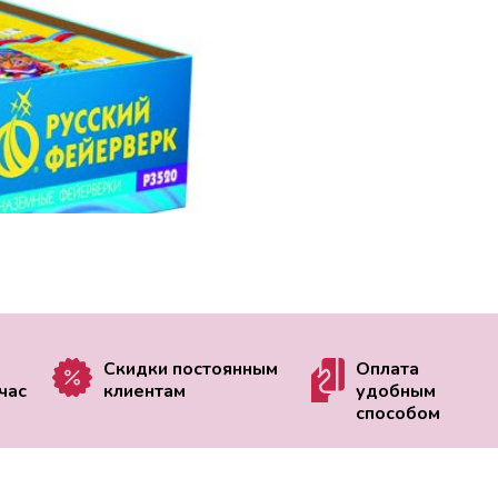
Скидки постоянным
Оплата
час
клиентам
удобным
способом