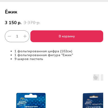
Ëжик
3 150
р.
3 370
р.
В корзину
1 фольгированная цифра (102см)
1 фольгированная фигура "Ежик"
9 шаров пастель