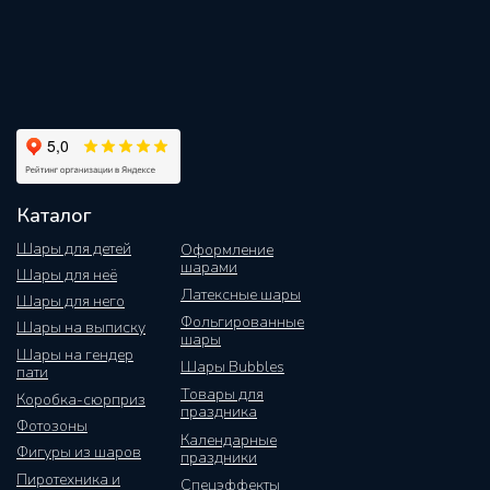
Каталог
Шары для детей
Оформление
шарами
Шары для неё
Латексные шары
Шары для него
Фольгированные
Шары на выписку
шары
Шары на гендер
Шары Bubbles
пати
Товары для
Коробка-сюрприз
праздника
Фотозоны
Календарные
Фигуры из шаров
праздники
Пиротехника и
Спецэффекты