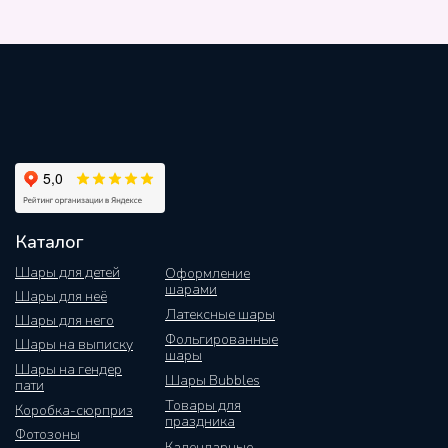
Каталог
Шары для детей
Оформление
шарами
Шары для неё
Латексные шары
Шары для него
Фольгированные
Шары на выписку
шары
Шары на гендер
Шары Bubbles
пати
Товары для
Коробка-сюрприз
праздника
Фотозоны
Календарные