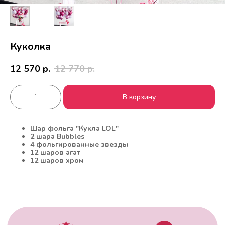
Куколка
12 570
р.
12 770
р.
В корзину
Работаем с 2010 года
Срочная доставка
Шар фольга "Кукла LOL"
за
1час
2 шара Bubbles
4 фольгированные звезды
12 шаров агат
12 шаров хром
Скидки постоянным
Оплата удобным
клиентам
способом
Гарантия качества
Фото перед
доставкой