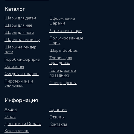
Каталог
Шары для детей
Оформление
шарами
Шары для неё
Латексные шары
Шары для него
Фольгированные
Шары на выписку
шары
Шары на гендер
Шары Bubbles
пати
Товары для
Коробка-сюрприз
праздника
Фотозоны
Календарные
Фигуры из шаров
праздники
Пиротехника и
Спецэффекты
хлопушки
Информация
Акции
Гарантии
О нас
Отзывы
Доставка и Оплата
Контакты
Как заказать