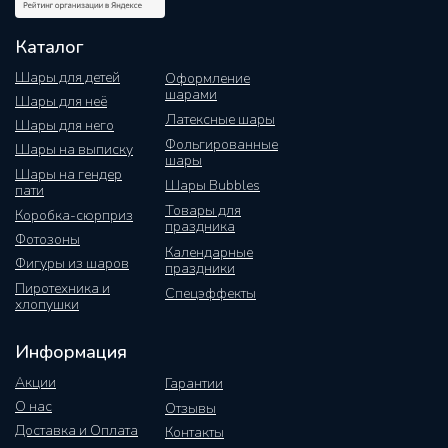
Каталог
Шары для детей
Оформление
шарами
Шары для неё
Латексные шары
Шары для него
Фольгированные
Шары на выписку
шары
Шары на гендер
Шары Bubbles
пати
Товары для
Коробка-сюрприз
праздника
Фотозоны
Календарные
Фигуры из шаров
праздники
Пиротехника и
Спецэффекты
хлопушки
Информация
Акции
Гарантии
О нас
Отзывы
Доставка и Оплата
Контакты