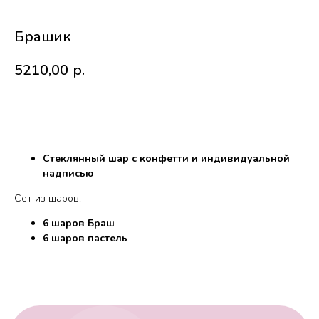
Брашик
5210,00
р.
В корзину
Стеклянный шар с конфетти и индивидуальной
надписью
Работаем с 2010 года
Срочная доставка
за
1час
Сет из шаров:
6 шаров Браш
6 шаров пастель
Скидки постоянным
Оплата удобным
клиентам
способом
Гарантия качества
Фото перед