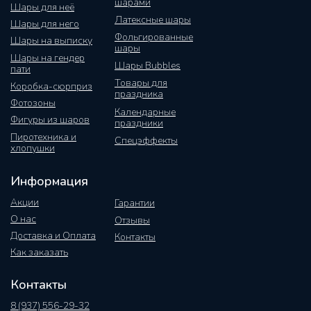
шарами
Шары для неё
Латексные шары
Шары для него
Фольгированные
Шары на выписку
шары
Шары на гендер
Шары Bubbles
пати
Товары для
Коробка-сюрприз
праздника
Фотозоны
Календарные
Фигуры из шаров
праздники
Пиротехника и
Спецэффекты
хлопушки
Информация
Акции
Гарантии
О нас
Отзывы
Доставка и Оплата
Контакты
Как заказать
Контакты
8 (937) 556-29-32