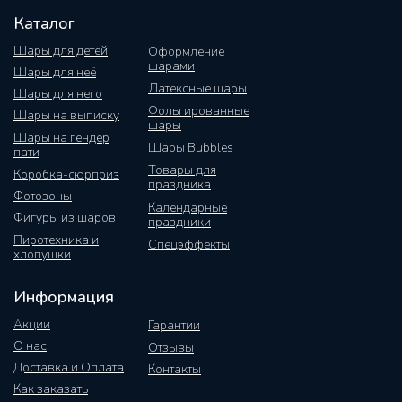
Каталог
Шары для детей
Оформление
шарами
Шары для неё
Латексные шары
Шары для него
Фольгированные
Шары на выписку
шары
Шары на гендер
Шары Bubbles
пати
Товары для
Коробка-сюрприз
праздника
Фотозоны
Календарные
Фигуры из шаров
праздники
Пиротехника и
Спецэффекты
хлопушки
Информация
Акции
Гарантии
О нас
Отзывы
Доставка и Оплата
Контакты
Как заказать