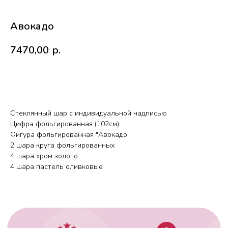
Авокадо
7470,00
р.
В корзину
Стеклянный шар с индивидуальной надписью
Работаем с 2010 года
Срочная доставка
Цифра фольгированная (102см)
за
1час
Фигура фольгированная "Авокадо"
2 шара круга фольгированных
4 шара хром золото
4 шара пастель оливковые
Скидки постоянным
Оплата удобным
клиентам
способом
Гарантия качества
Фото перед
доставкой