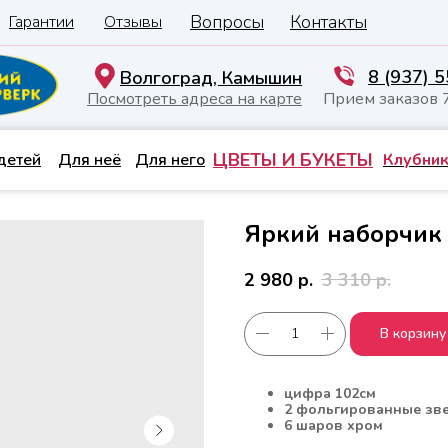
Вопросы
Контакты
Гарантии
Отзывы
8 (937) 
Волгоград, Камышин
Посмотреть адреса на карте
Прием заказов 
ЦВЕТЫ И БУКЕТЫ
детей
Для неё
Для него
Клубник
Яркий наборчик
2 980
р.
3 310
р.
В корзину
цифра 102см
2 фольгированные зв
6 шаров хром