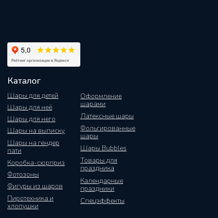
Каталог
Шары для детей
Оформление
шарами
Шары для неё
Латексные шары
Шары для него
Фольгированные
Шары на выписку
шары
Шары на гендер
Шары Bubbles
пати
Товары для
Коробка-сюрприз
праздника
Фотозоны
Календарные
Фигуры из шаров
праздники
Пиротехника и
Спецэффекты
хлопушки