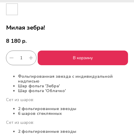
Милая зебра!
8 180
р.
В корзину
Фольгированная звезда с индивидуальной
надписью
Шар фольга 'Зебра'
Шар фольга 'Облачко'
Сет из шаров:
Работаем с 2010 года
Срочная доставка
за
1час
2 фольгированные звезды
6 шаров стеклянных
Сет из шаров:
Скидки постоянным
Оплата удобным
2 фольгированные звезды
клиентам
способом