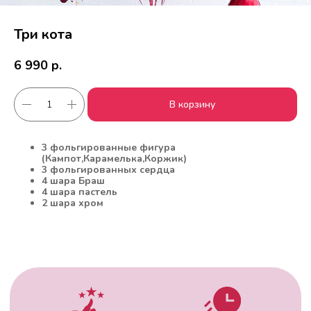
Три кота
6 990
р.
В корзину
3 фольгированные фигура
Работаем с 2010 года
Срочная доставка
(Кампот,Карамелька,Коржик)
за
1час
3 фольгированных сердца
4 шара Браш
4 шара пастель
2 шара хром
Скидки постоянным
Оплата удобным
клиентам
способом
Гарантия качества
Фото перед
доставкой