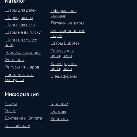
Каталог
Шары для детей
Оформление
шарами
Шары для неё
Латексные шары
Шары для него
Фольгированные
Шары на выписку
шары
Шары на гендер
Шары Bubbles
пати
Товары для
Коробка-сюрприз
праздника
Фотозоны
Календарные
Фигуры из шаров
праздники
Пиротехника и
Спецэффекты
хлопушки
Информация
Акции
Гарантии
О нас
Отзывы
Доставка и Оплата
Контакты
Как заказать