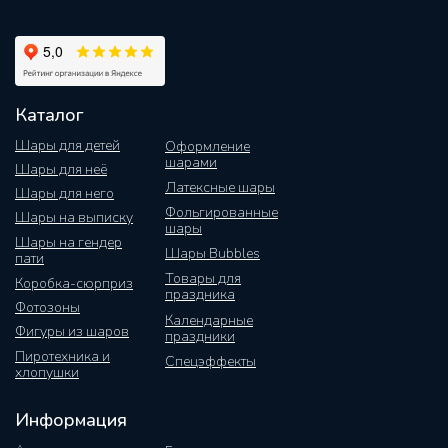
Каталог
Шары для детей
Оформление
шарами
Шары для неё
Латексные шары
Шары для него
Фольгированные
Шары на выписку
шары
Шары на гендер
Шары Bubbles
пати
Товары для
Коробка-сюрприз
праздника
Фотозоны
Календарные
Фигуры из шаров
праздники
Пиротехника и
Спецэффекты
хлопушки
Информация