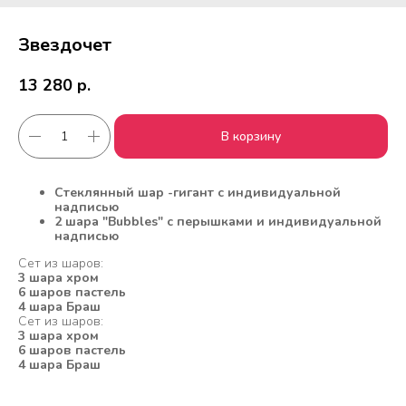
Звездочет
13 280
р.
В корзину
Стеклянный шар -гигант с индивидуальной
надписью
2 шара "Bubbles" с перышками и индивидуальной
надписью
Сет из шаров:
Работаем с 2010 года
Срочная доставка
3 шара хром
за
1час
6 шаров пастель
4 шара Браш
Сет из шаров:
3 шара хром
6 шаров пастель
Скидки постоянным
Оплата удобным
4 шара Браш
клиентам
способом