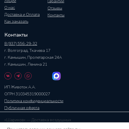
Акции
Гарантии
О нас
Отзывы
Доставка и Оплата
Контакты
Как заказать
Контакты
8 (937) 556-29-32
г. Волгоград, Ткачева 17
г. Камышин, Пролетарская 24А
г. Камышин, Ленина 21
ИП Животок А.А.
ОГРН 310345319000027
Политика конфиденциальности
Публичная оферта
«Шариков» — Доставка воздушных
гелиевых шаров, цветов и клубники в