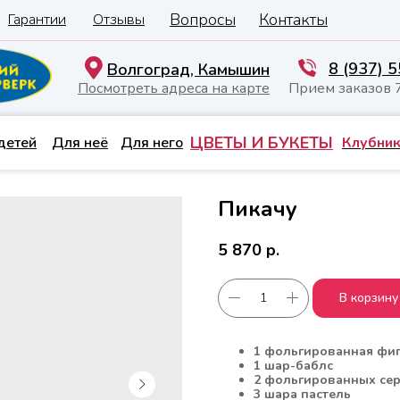
Вопросы
Контакты
Гарантии
Отзывы
8 (937) 
Волгоград, Камышин
Посмотреть адреса на карте
Прием заказов 
ЦВЕТЫ И БУКЕТЫ
детей
Для неё
Для него
Клубник
Пикачу
5 870
р.
В корзину
1 фольгированная фиг
1 шар-баблс
2 фольгированных се
3 шара пастель