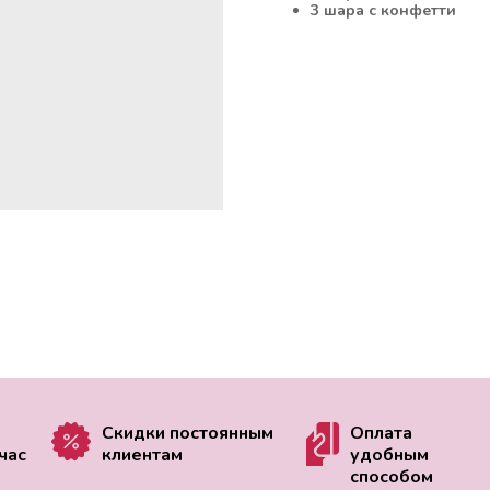
3 шара с конфетти
Скидки постоянным
Оплата
час
клиентам
удобным
способом