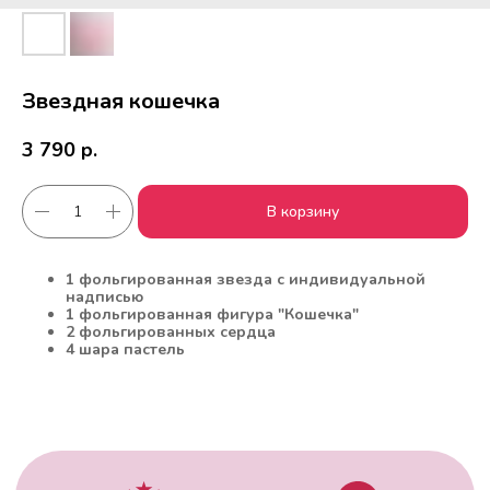
Звездная кошечка
3 790
р.
В корзину
Работаем с 2010 года
Срочная доставка
1 фольгированная звезда с индивидуальной
за
1час
надписью
1 фольгированная фигура "Кошечка"
2 фольгированных сердца
4 шара пастель
Скидки постоянным
Оплата удобным
клиентам
способом
Гарантия качества
Фото перед
доставкой