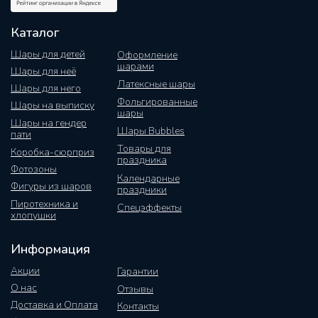
Каталог
Шары для детей
Оформление
шарами
Шары для неё
Латексные шары
Шары для него
Фольгированные
Шары на выписку
шары
Шары на гендер
Шары Bubbles
пати
Товары для
Коробка-сюрприз
праздника
Фотозоны
Календарные
Фигуры из шаров
праздники
Пиротехника и
Спецэффекты
хлопушки
Информация
Акции
Гарантии
О нас
Отзывы
Доставка и Оплата
Контакты