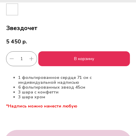
Звездочет
5 450
р.
В корзину
Работаем с 2010 года
Срочная доставка
1 фольгированное сердце 71 см с
за
1час
индивидуальной надписью
6 фольгированных звезд 45см
3 шара с конфетти
3 шара хром
Скидки постоянным
Оплата удобным
*Надпись можно нанести любую
клиентам
способом
Гарантия качества
Фото перед