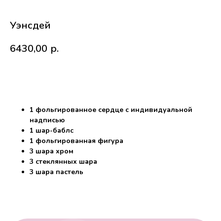
Уэнсдей
6430,00
р.
В корзину
1 фольгированное сердце с индивидуальной
надписью
Работаем с 2010 года
Срочная доставка
1 шар-баблс
за
1час
1 фольгированная фигура
3 шара хром
3 стеклянных шара
3 шара пастель
Скидки постоянным
Оплата удобным
клиентам
способом
Гарантия качества
Фото перед