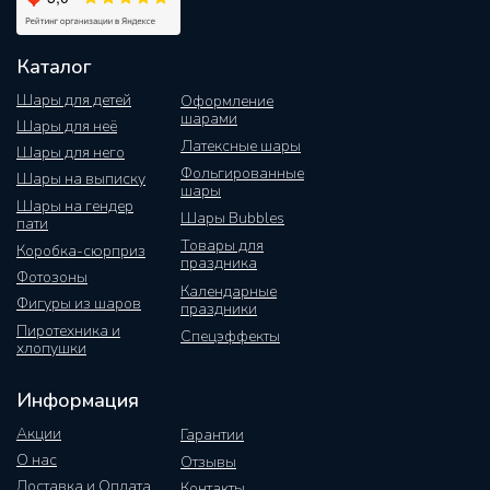
Каталог
Шары для детей
Оформление
шарами
Шары для неё
Латексные шары
Шары для него
Фольгированные
Шары на выписку
шары
Шары на гендер
Шары Bubbles
пати
Товары для
Коробка-сюрприз
праздника
Фотозоны
Календарные
Фигуры из шаров
праздники
Пиротехника и
Спецэффекты
хлопушки
Информация
Акции
Гарантии
О нас
Отзывы
Доставка и Оплата
Контакты