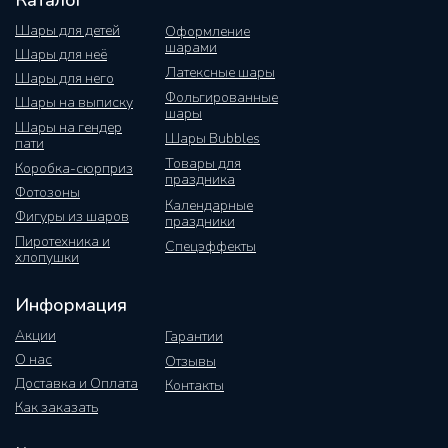
Каталог
Шары для детей
Оформление
шарами
Шары для неё
Латексные шары
Шары для него
Фольгированные
Шары на выписку
шары
Шары на гендер
Шары Bubbles
пати
Товары для
Коробка-сюрприз
праздника
Фотозоны
Календарные
Фигуры из шаров
праздники
Пиротехника и
Спецэффекты
хлопушки
Информация
Акции
Гарантии
О нас
Отзывы
Доставка и Оплата
Контакты
Как заказать