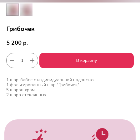
Грибочек
5 200
р.
В корзину
Работаем с 2010 года
Срочная доставка
за
1час
1 шар-баблс с индивидуальной надписью
1 фольгированный шар "Грибочек"
5 шаров хром
2 шара стеклянных
Скидки постоянным
Оплата удобным
клиентам
способом
Гарантия качества
Фото перед
доставкой