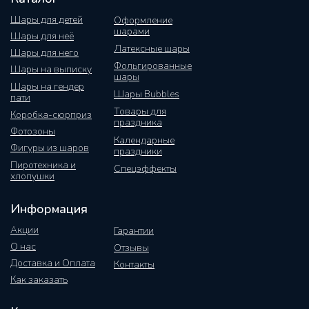
Шары для детей
Оформление
шарами
Шары для неё
Латексные шары
Шары для него
Фольгированные
Шары на выписку
шары
Шары на гендер
Шары Bubbles
пати
Товары для
Коробка-сюрприз
праздника
Фотозоны
Календарные
Фигуры из шаров
праздники
Пиротехника и
Спецэффекты
хлопушки
Информация
Акции
Гарантии
О нас
Отзывы
Доставка и Оплата
Контакты
Как заказать