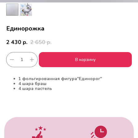
Единорожка
2 430
р.
2 650
р.
В корзину
Работаем с 2010 года
Срочная доставка
за
1час
1 фольгированная фигура"Единорог"
4 шара браш
4 шара пастель
Скидки постоянным
Оплата удобным
клиентам
способом
Гарантия качества
Фото перед
доставкой