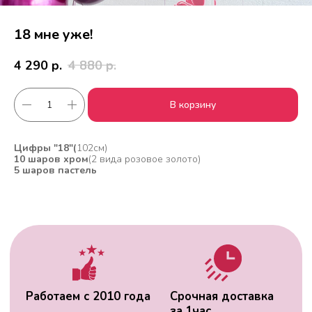
18 мне уже!
4 290
р.
4 880
р.
В корзину
Работаем с 2010 года
Срочная доставка
за
1час
Цифры "18"(
102см)
10 шаров хром
(2 вида розовое золото)
5 шаров пастель
Скидки постоянным
Оплата удобным
клиентам
способом
Гарантия качества
Фото перед
доставкой