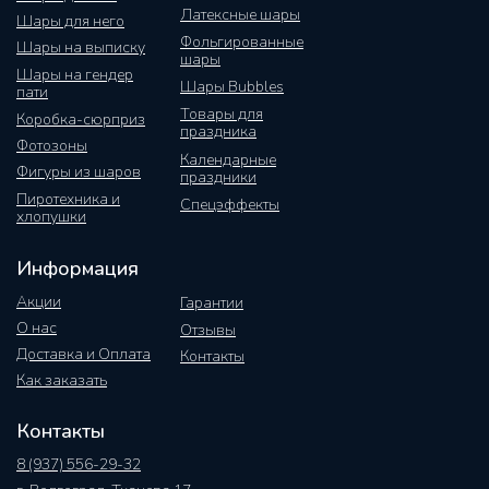
Латексные шары
Шары для него
Фольгированные
Шары на выписку
шары
Шары на гендер
Шары Bubbles
пати
Товары для
Коробка-сюрприз
праздника
Фотозоны
Календарные
Фигуры из шаров
праздники
Пиротехника и
Спецэффекты
хлопушки
Информация
Акции
Гарантии
О нас
Отзывы
Доставка и Оплата
Контакты
Как заказать
Контакты
8 (937) 556-29-32